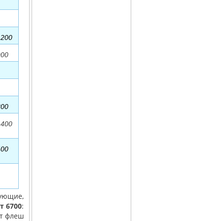
1200
900
800
1400
400
тующие,
т 6700
:
нт флеш