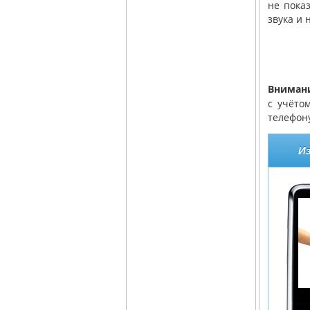
не пока
звука и 
Внимани
с учёто
телефону
И