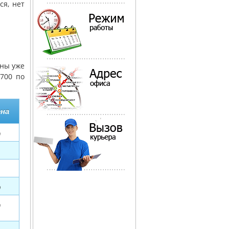
ся, нет
нны уже
6700 по
на
0
0
0