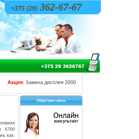
362-67-67
+375 (29)
Акция:
Замена дисплея 2000 руб, замена кнопок - 600 ру
Обратная связь
ловиях
a 6700
х, как: