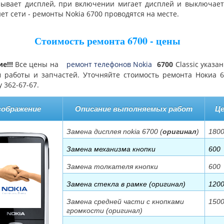
зывает дисплей, при включении мигает дисплей и выключает
нет сети - ремонты Nokia 6700 проводятся на месте.
Стоимость ремонта 6700 - цены
е!!!
Все цены на
ремонт телефонов Nokia
6700
Classic указа
м работы и запчастей. Уточняйте стоимость ремонта Нокиа 
 362-67-67.
зображение
Описание выполняемых работ
Це
Замена дисплея nokia 6700 (
оригинал
)
180
Замена механизма кнопки
600
Замена толкателя кнопки
600
Замена стекла в рамке (оригинал)
120
Замена средней части с кнопками
150
громкости (оригинал)