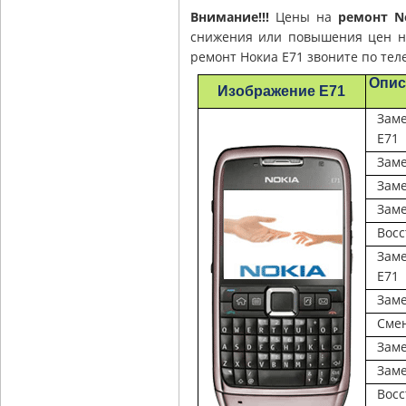
Внимание!!!
Цены на
ремонт N
снижения или повышения цен н
ремонт Нокиа Е71 звоните по теле
Опис
Изображение E71
Заме
E71
Заме
Зам
Заме
Восс
Зам
Е71
Зам
Сме
Заме
Заме
Вос